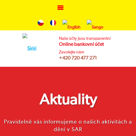
Skip
to
content
Naše účty jsou transparentní
Online bankovní účet
Vyhledávání
Zavolejte nám
+420 720 477 271
Aktuality
Pravidelně vás informujeme o našich aktivitách a
dění v SAR