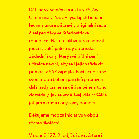
Děti na výtvarném kroužku v ZŠ Járy
Cimrmana v Praze – Lysolajích během
ledna a února připravily originální sadu
čísel pro žáky ve Středoafrické
republice. Na tuto aktivitu zareagoval
jeden z žáků páté třídy dobříšské
základní školy, který své třídní paní
učitelce navrhl, aby se i jejich třída do
pomoci v SAR zapojila. Paní učitelka se
svou třídou během pár dnů připravila
další sady písmen a děti se během toho
dozvídaly, jak se vzdělávají děti v SAR a
jak jim mohou i ony samy pomoci.
Děkujeme moc za iniciativu v obou
těchto školách!
V pondělí 27. 2. odjíždí dva zástupci