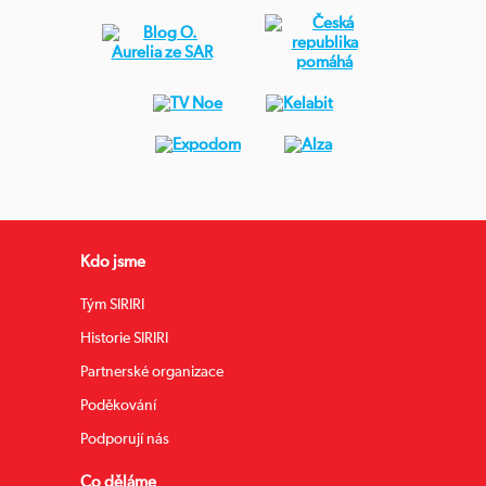
Kdo jsme
Tým SIRIRI
Historie SIRIRI
Partnerské organizace
Poděkování
Podporují nás
Co děláme