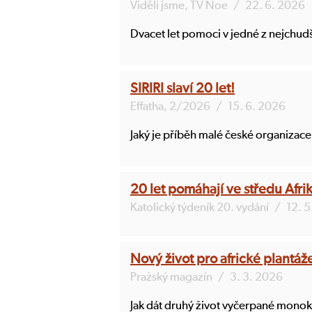
Viděli jsme, TV Noe
/
22. 6. 2026
Dvacet let pomoci v jedné z nejchudš
SIRIRI slaví 20 let!
Effatha, 2/2026
/
15. 6. 2026
Jaký je příběh malé české organizace 
20 let pomáhají ve středu Afri
Katolický týdeník 20. vydání
/
12. 
Nový život pro africké plantáž
Pražský magazín
/
3. 3. 2026
Jak dát druhý život vyčerpané monoku