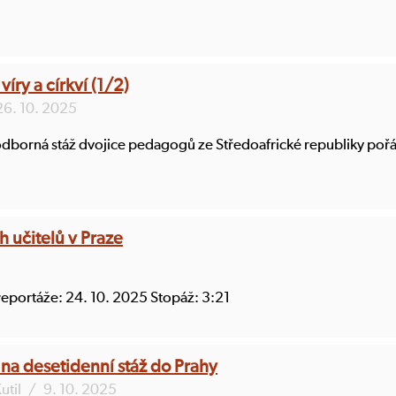
íry a církví (1/2)
26. 10. 2025
 odborná stáž dvojice pedagogů ze Středoafrické republiky pořá
h učitelů v Praze
reportáže: 24. 10. 2025 Stopáž: 3:21
li na desetidenní stáž do Prahy
util
/
9. 10. 2025