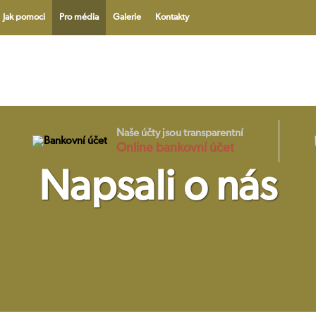
Jak pomoci
Pro média
Galerie
Kontakty
V
Naše účty jsou transparentní
Online bankovní účet
Napsali o nás