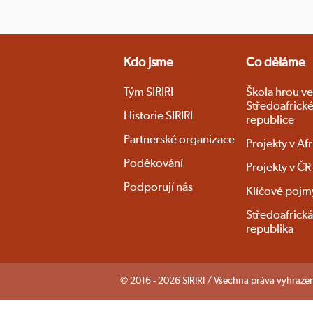
Kdo jsme
Co děláme
Tým SIRIRI
Škola hrou ve
Středoafrick
Historie SIRIRI
republice
Partnerské organizace
Projekty v Afr
Poděkování
Projekty v ČR
Podporují nás
Klíčové pojm
Středoafrická
republika
© 2016 - 2026 SIRIRI / Všechna práva vyhraze