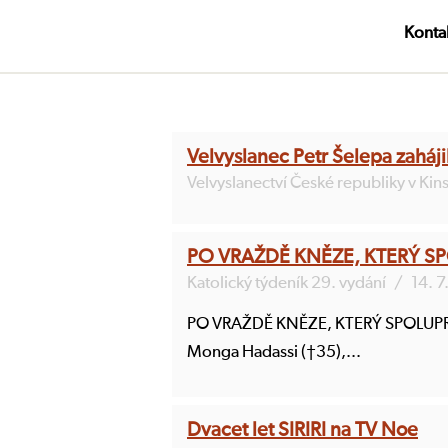
Konta
Velvyslanec Petr Šelepa zaháji
Velvyslanectví České republiky v Kin
PO VRAŽDĚ KNĚZE, KTERÝ SP
Katolický týdeník 29. vydání
/
14. 7
PO VRAŽDĚ KNĚZE, KTERÝ SPOLUPRACOV
Monga Hadassi (†35),...
Dvacet let SIRIRI na TV Noe