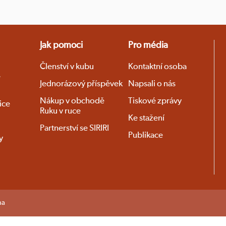
Jak pomoci
Pro média
Členství v kubu
Kontaktní osoba
é
Jednorázový příspěvek
Napsali o nás
Nákup v obchodě
Tiskové zprávy
ice
Ruku v ruce
Ke stažení
Partnerství se SIRIRI
Publikace
y
na