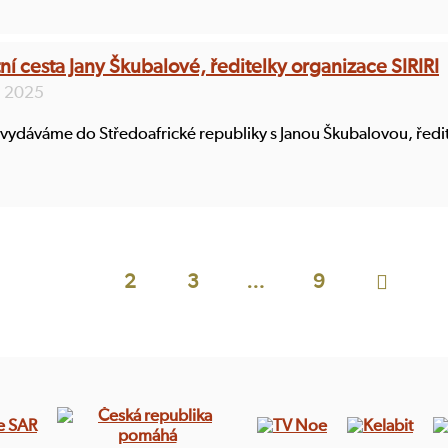
í cesta Jany Škubalové, ředitelky organizace SIRIRI
. 2025
vydáváme do Středoafrické republiky s Janou Škubalovou, ředit

1
2
3
…
9