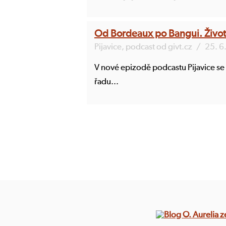
Od Bordeaux po Bangui. Životn
Pijavice, podcast od givt.cz
/
25. 6
V nové epizodě podcastu Pijavice se 
řadu...