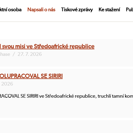
ktní osoba
Napsali o nás
Tiskové zprávy
Ke stažení
Pub
l svou misi ve Středoafrické republice
shase
/
27. 7. 2026
OLUPRACOVAL SE SIRIRI
. 2026
AL SE SIRIRI ve Středoafrické republice, truchlí tamní komun