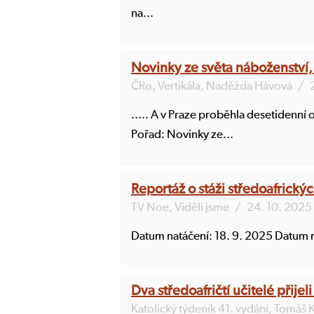
na...
Novinky ze světa náboženství, v
ČRo, Vertikála, Naděžda Hávová
/
..... A v Praze proběhla desetidenní
Pořad: Novinky ze...
Reportáž o stáži středoafrickýc
TV Noe, Viděli jsme
/
24. 10. 2025
Datum natáčení: 18. 9. 2025 Datum 
Dva středoafričtí učitelé přije
Katolický týdeník 41. vydání, Tomáš K