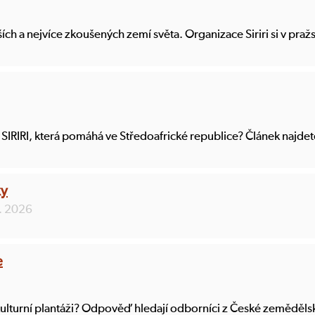
ích a nejvíce zkoušených zemí světa. Organizace Siriri si v pra
SIRIRI, která pomáhá ve Středoafrické republice? Článek najdete 
ky
5. 2026
e
lturní plantáži? Odpověď hledají odborníci z České zemědělské u