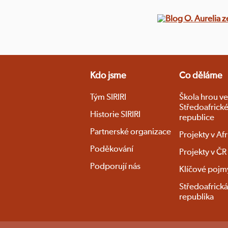
Kdo jsme
Co děláme
Tým SIRIRI
Škola hrou ve
Středoafrick
Historie SIRIRI
republice
Partnerské organizace
Projekty v Afr
Poděkování
Projekty v ČR
Podporují nás
Klíčové pojm
Středoafrická
republika