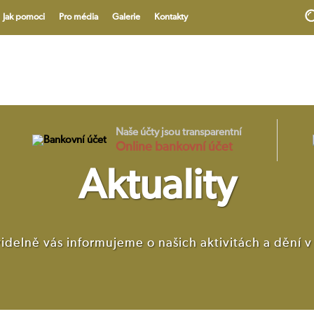
Jak pomoci
Pro média
Galerie
Kontakty
V
Naše účty jsou transparentní
Online bankovní účet
Aktuality
idelně vás informujeme o našich aktivitách a dění 