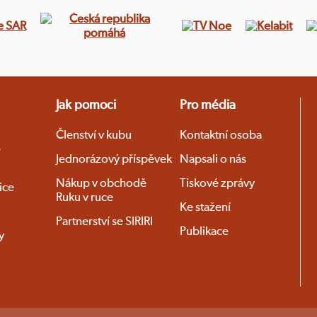
Jak pomoci
Pro média
Členství v kubu
Kontaktní osoba
é
Jednorázový příspěvek
Napsali o nás
Nákup v obchodě
Tiskové zprávy
ice
Ruku v ruce
Ke stažení
Partnerství se SIRIRI
Publikace
y