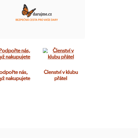
odpořte nás,
Členství v klubu
yž nakupujete
přátel
Více
Více
informací
informací