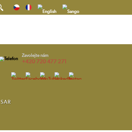
yhledávání
Zavolejte nám
+420 720 477 271
v SAR