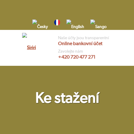
Skip
to
content
Naše účty jsou transparentní
Online bankovní účet
Vyhledávání
Zavolejte nám
+420 720 477 271
Ke stažení