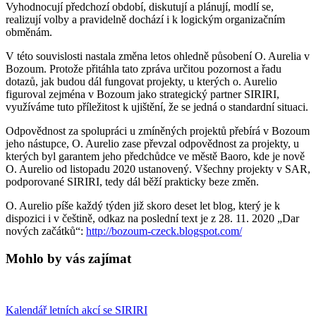
Vyhodnocují předchozí období, diskutují a plánují, modlí se,
realizují volby a pravidelně dochází i k logickým organizačním
obměnám.
V této souvislosti nastala změna letos ohledně působení O. Aurelia v
Bozoum. Protože přitáhla tato zpráva určitou pozornost a řadu
dotazů, jak budou dál fungovat projekty, u kterých o. Aurelio
figuroval zejména v Bozoum jako strategický partner SIRIRI,
využíváme tuto příležitost k ujištění, že se jedná o standardní situaci.
Odpovědnost za spolupráci u zmíněných projektů přebírá v Bozoum
jeho nástupce, O. Aurelio zase převzal odpovědnost za projekty, u
kterých byl garantem jeho předchůdce ve městě Baoro, kde je nově
O. Aurelio od listopadu 2020 ustanovený. Všechny projekty v SAR,
podporované SIRIRI, tedy dál běží prakticky beze změn.
O. Aurelio píše každý týden již skoro deset let blog, který je k
dispozici i v češtině, odkaz na poslední text je z 28. 11. 2020 „Dar
nových začátků“:
http://bozoum-czeck.blogspot.com/
Mohlo by vás zajímat
Kalendář letních akcí se SIRIRI