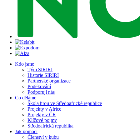
Kdo jsme
Tým SIRIRI
Historie SIRIRI
Partnerské organizace
Poděkování
Podporují nás
Co děláme
Škola hrou ve Středoafrické republice
Projekty v Africe
Projekty v ČR
Klíčové pojmy
Středoafrická republika
Jak pomoci
Členství v kubu