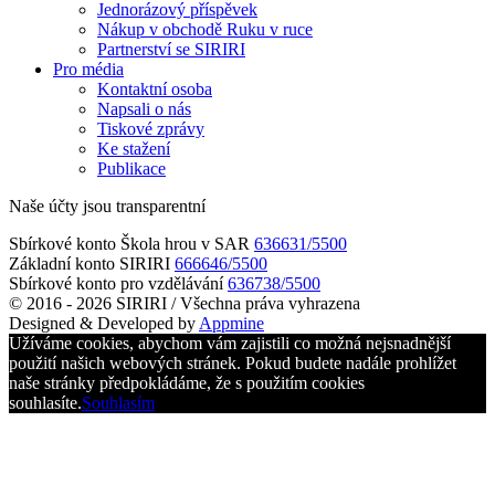
Jednorázový příspěvek
Nákup v obchodě Ruku v ruce
Partnerství se SIRIRI
Pro média
Kontaktní osoba
Napsali o nás
Tiskové zprávy
Ke stažení
Publikace
Naše účty jsou transparentní
Sbírkové konto Škola hrou v SAR
636631/5500
Základní konto SIRIRI
666646/5500
Sbírkové konto pro vzdělávání
636738/5500
© 2016 - 2026 SIRIRI / Všechna práva vyhrazena
Designed & Developed by
Appmine
Užíváme cookies, abychom vám zajistili co možná nejsnadnější
použití našich webových stránek. Pokud budete nadále prohlížet
naše stránky předpokládáme, že s použitím cookies
souhlasíte.
Souhlasím