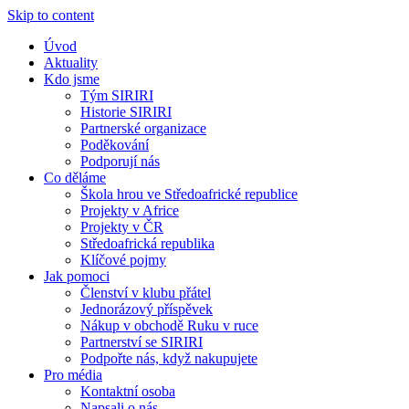
Skip to content
Úvod
Aktuality
Kdo jsme
Tým SIRIRI
Historie SIRIRI
Partnerské organizace
Poděkování
Podporují nás
Co děláme
Škola hrou ve Středoafrické republice
Projekty v Africe
Projekty v ČR
Středoafrická republika
Klíčové pojmy
Jak pomoci
Členství v klubu přátel
Jednorázový příspěvek
Nákup v obchodě Ruku v ruce
Partnerství se SIRIRI
Podpořte nás, když nakupujete
Pro média
Kontaktní osoba
Napsali o nás