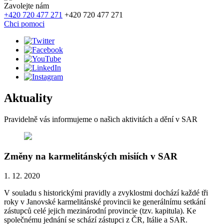
Zavolejte nám
+420 720 477 271
+420 720 477 271
Chci pomoci
Aktuality
Pravidelně vás informujeme o našich aktivitách a dění v SAR
Změny na karmelitánských misiích v SAR
1. 12. 2020
V souladu s historickými pravidly a zvyklostmi dochází každé tři
roky v Janovské karmelitánské provincii ke generálnímu setkání
zástupců celé jejich mezinárodní provincie (tzv. kapitula). Ke
společnému jednání se schází zástupci z ČR, Itálie a SAR.