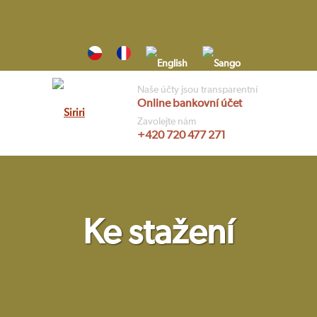
Skip
to
content
Naše účty jsou transparentní
Online bankovní účet
Vyhledávání
Zavolejte nám
+420 720 477 271
Ke stažení