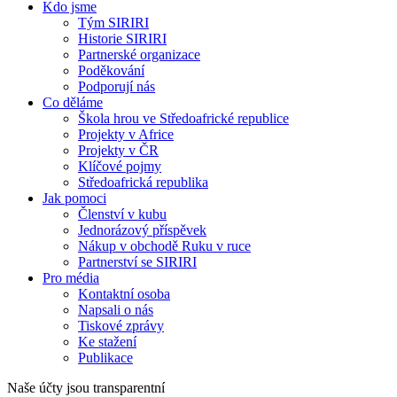
Kdo jsme
Tým SIRIRI
Historie SIRIRI
Partnerské organizace
Poděkování
Podporují nás
Co děláme
Škola hrou ve Středoafrické republice
Projekty v Africe
Projekty v ČR
Klíčové pojmy
Středoafrická republika
Jak pomoci
Členství v kubu
Jednorázový příspěvek
Nákup v obchodě Ruku v ruce
Partnerství se SIRIRI
Pro média
Kontaktní osoba
Napsali o nás
Tiskové zprávy
Ke stažení
Publikace
Naše účty jsou transparentní