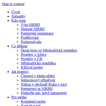
Skip to content
Úvod
Aktuality
Kdo jsme
Tým SIRIRI
Historie SIRIRI
Partnerské organizace
Poděkování
Podporují nás
Co děláme
Škola hrou ve Středoafrické republice
Projekty v Africe
Projekty v ČR
Středoafrická republika
Klíčové pojmy
Jak pomoci
Členství v klubu přátel
Jednorázový příspěvek
Nákup v obchodě Ruku v ruce
Partnerství se SIRIRI
Podpořte nás, když nakupujete
Pro média
Kontaktní osoba
Napsali o nás