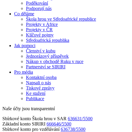
Poděkování
Podporují nás
Co děláme
Škola hrou ve Středoafrické republice
Projekty v Africe
Projekty v ČR
Klíčové pojmy
Středoafrická republika
Jak pomoci
Členství v kubu
Jednorázový příspěvek
Nákup v obchodě Ruku v ruce
Partnerství se SIRIRI
Pro média
Kontaktní osoba
Napsali o nás
Tiskové zprávy
Ke stažení
Publikace
Naše účty jsou transparentní
Sbírkové konto Škola hrou v SAR
636631/5500
Základní konto SIRIRI
666646/5500
Sbírkové konto pro vzdělávání
636738/5500