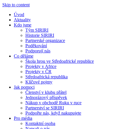
Skip to content
Úvod
Aktuality
Kdo jsme
Tým SIRIRI
Historie SIRIRI
Partnerské organizace
Poděkování
Podporují nás
Co děláme
Škola hrou ve Středoafrické republice
Projekty v Africe
Projekty v ČR
Středoafrická republika
Klíčové pojmy
Jak pomoci
Členství v klubu přátel
Jednorázový příspěvek
Nákup v obchodě Ruku v ruce
Partnerství se SIRIRI
Podpořte nás, když nakupujete
Pro média
Kontaktní osoba
Napsali o nás