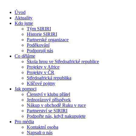
Úvod
Aktuality
Kdo jsme
Tým SIRIRI
Historie SIRIRI
Partnerské organizace
Poděkování
Podporují nás
Co děláme
Škola hrou ve Středoafrické republice
Projekty v Africe
Projekty v ČR
Středoafrická republika
Klíčové pojmy
Jak pomoci
Členství v klubu přátel
Jednorázový příspěvek
Nákup v obchodě Ruku v ruce
Partnerství se SIRIRI
Podpořte nás, když nakupujete
Pro média
Kontaktní osoba
Napsali o nás