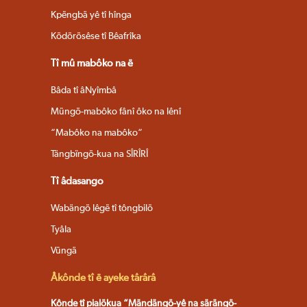
Kpëngbä yê tî hînga
Ködörösêse tî Bêafrîka
Tî mû mabôko na ë
Bâda tî âNyîmbâ
Müngö-mabôko fânî ôko na lênî
“Mabôko na mabôko“
Tängbïngö-kua na SÎRÎRÎ
Tî âdasango
Wabängö lêgë tî tôngbilö
Tyâla
Vüngä
Âkônde tî ë ayeke târârâ
Kônde tî pialökua “Mändängö-yê na särängö-