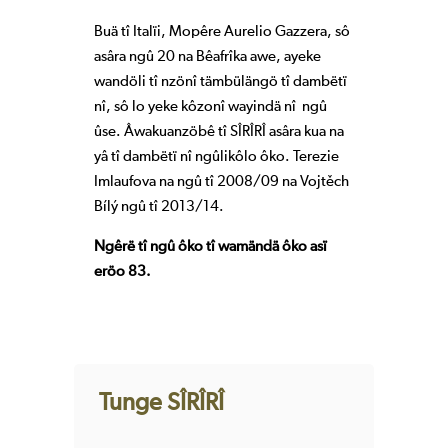
Buä tî Italïi, Mopêre Aurelio Gazzera, sô
asâra ngû 20 na Bêafrîka awe, ayeke
wandöli tî nzönî tämbülängö tî dambëtï
nî, sô lo yeke kôzonî wayindä nî ngû
ûse. Âwakuanzöbê tî SÎRÎRÎ asâra kua na
yâ tî dambëtï nî ngûlikôlo ôko. Terezie
Imlaufova na ngû tî 2008/09 na Vojtěch
Bílý ngû tî 2013/14.
Ngêrë tî ngû ôko tî wamändä ôko asï
eröo 83.
Tunge SÎRÎRÎ