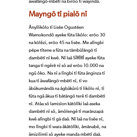
âwafängö-mbëtï na biröo tî wayindä.
Mayngö tî pialö nî
Ânyîlikôlo tî Lisëe Ogustëen
Wamokondô ayeke fûta likôlo: eröo 30
na kölêzi, eröo 45 na lisëe. Me alîngbi
pëpe tîtene a fûta na tämbülängö tî
dambëtï nî kwê. Nî laâ SÎRÎRÎ ayeke fûta
tanga tî ngêrë nî sô asï eröo 10.000 na
ngû ôko. Na nî a lîngbi tî fûta ânginza tî
kua tî âwafängö-mbëtï nî, tî vo
âbûkumändä na âgbâkûrû tî likôlo nî, tî
fûta ngâ âkua tî bätängö terê tî dambëtï
nî. Atâa sô lamisïon kätölîki laâ aseka
dambëtï nî sô, âmôlengê tî maränzapä
kwê alîngbi tî gä daä. Nî laâ na lisëe nî,
mo lîngbi tî wara âkätölîki, âmänabê, na
âmizilimïi sô ayeke manda mbëtî daä.