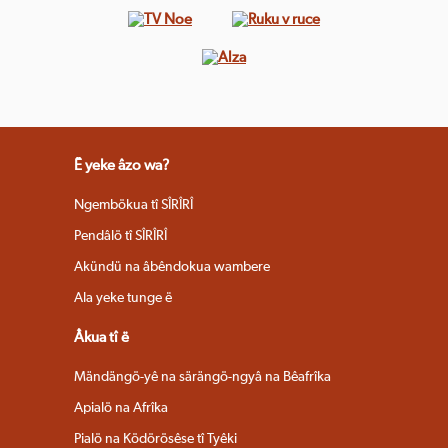
Ë yeke âzo wa?
Ngembökua tî SÎRÎRÎ
Pendâlö tî SÎRÎRÎ
Akündü na âbêndokua wambere
Ala yeke tunge ë
Âkua tî ë
Mändängö-yê na särängö-ngyâ na Bêafrîka
Apialö na Afrîka
Pialö na Ködörösêse tî Tyêki