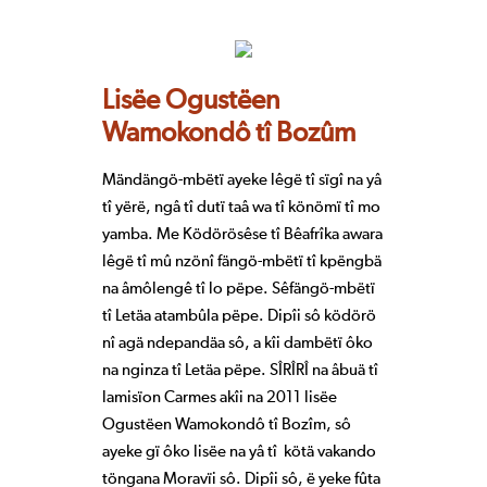
Lisëe Ogustëen
Wamokondô tî Bozûm
Mändängö-mbëtï ayeke lêgë tî sïgî na yâ
tî yërë, ngâ tî dutï taâ wa tî könömï tî mo
yamba. Me Ködörösêse tî Bêafrîka awara
lêgë tî mû nzönî fängö-mbëtï tî kpëngbä
na âmôlengê tî lo pëpe. Sêfängö-mbëtï
tî Letäa atambûla pëpe. Dipîi sô ködörö
nî agä ndepandäa sô, a kîi dambëtï ôko
na nginza tî Letäa pëpe. SÎRÎRÎ na âbuä tî
lamisïon Carmes akîi na 2011 lisëe
Ogustëen Wamokondô tî Bozîm, sô
ayeke gï ôko lisëe na yâ tî kötä vakando
töngana Moravïi sô. Dipîi sô, ë yeke fûta