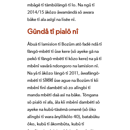
mbâgë tî tämbülängö tî lo. Na ngû tî
2014/15 âkôzo âwamändä sô awara
bâke tî ala asïgî na lisëe nî.
Gündâ tî pialö nî
Âbuä tî lamisïon tî Bozûm atö fadë ndâ tî
fängö-mbëtï tî ûse kere (sô ayeke gä na
pekô tî fängö-mbëtï tî kôzo kere) na yâ tî
mbênî vavârâ ndongoro na lamisïon nî.
Na yâ tî âkôzo längö tî 2011, âwafängö-
mbëtî tî SÎRÎRÎ ûse ague na Bozûm tî kîi
mbênî finî dambëtï sô zo alîngbi tî
manda mbëtï daä asï na bâke. Töngana
sô pialö nî afa, âla kîi mbênî dambëtï sô
ayeke na kubû-täsëmä omenë (sô ôko
alîngbi tî wara ânyîlikôlo 40), batabûku
ôko, kubû tî âkombûta, kubû tî