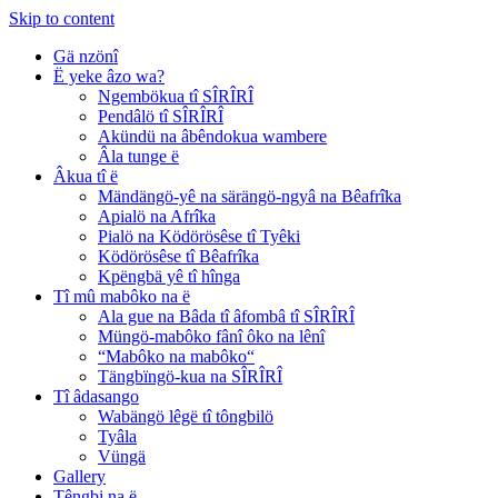
Skip to content
Gä nzönî
Ë yeke âzo wa?
Ngembökua tî SÎRÎRÎ
Pendâlö tî SÎRÎRÎ
Akündü na âbêndokua wambere
Âla tunge ë
Âkua tî ë
Mändängö-yê na särängö-ngyâ na Bêafrîka
Apialö na Afrîka
Pialö na Ködörösêse tî Tyêki
Ködörösêse tî Bêafrîka
Kpëngbä yê tî hînga
Tî mû mabôko na ë
Ala gue na Bâda tî âfombâ tî SÎRÎRÎ
Müngö-mabôko fânî ôko na lênî
“Mabôko na mabôko“
Tängbïngö-kua na SÎRÎRÎ
Tî âdasango
Wabängö lêgë tî tôngbilö
Tyâla
Vüngä
Gallery
Têngbi na ë