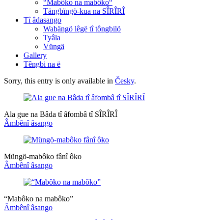
“Mabôko na mabôko“
Tängbïngö-kua na SÎRÎRÎ
Tî âdasango
Wabängö lêgë tî tôngbilö
Tyâla
Vüngä
Gallery
Têngbi na ë
Sorry, this entry is only available in
Česky
.
Ala gue na Bâda tî âfombâ tî SÎRÎRÎ
Âmbênî âsango
Müngö-mabôko fânî ôko
Âmbênî âsango
“Mabôko na mabôko”
Âmbênî âsango