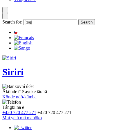
Search for:
Siriri
Âkônde tî ë ayeke târârâ
Kônde ndö-kâmba
Tângbi na ë
+420 720 477 271
+420 720 477 271
Mbï yê tî mû mabôko