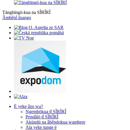
Tängbïngö-kua na SÎRÎRÎ
Âmbênî âsango
Ë yeke âzo wa?
Ngembökua tî SÎRÎRÎ
Pendâlö tî SÎRÎRÎ
Akündü na âbêndokua wambere
Ala yeke tunge ë