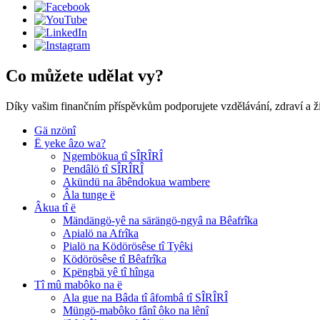
Co můžete udělat vy?
Díky vašim finančním příspěvkům podporujete vzdělávání, zdraví a ž
Gä nzönî
Ë yeke âzo wa?
Ngembökua tî SÎRÎRÎ
Pendâlö tî SÎRÎRÎ
Akündü na âbêndokua wambere
Âla tunge ë
Âkua tî ë
Mändängö-yê na särängö-ngyâ na Bêafrîka
Apialö na Afrîka
Pialö na Ködörösêse tî Tyêki
Ködörösêse tî Bêafrîka
Kpëngbä yê tî hînga
Tî mû mabôko na ë
Ala gue na Bâda tî âfombâ tî SÎRÎRÎ
Müngö-mabôko fânî ôko na lênî