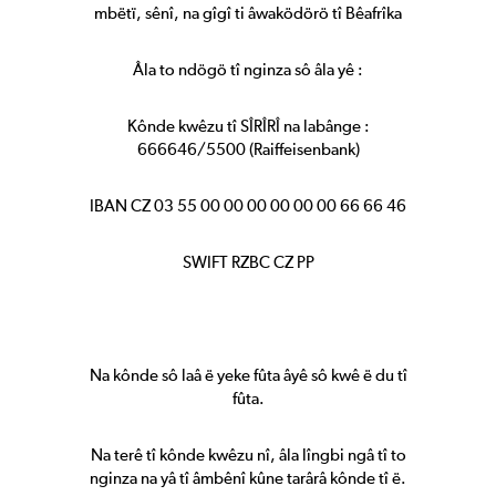
mbëtï, sênî, na gîgî ti âwaködörö tî Bêafrîka
Âla to ndögö tî nginza sô âla yê :
Kônde kwêzu tî SÎRÎRÎ na labânge :
666646/5500 (Raiffeisenbank)
IBAN CZ 03 55 00 00 00 00 00 00 66 66 46
SWIFT RZBC CZ PP
Na kônde sô laâ ë yeke fûta âyê sô kwê ë du tî
fûta.
Na terê tî kônde kwêzu nî, âla lîngbi ngâ tî to
nginza na yâ tî âmbênî kûne tarârâ kônde tî ë.