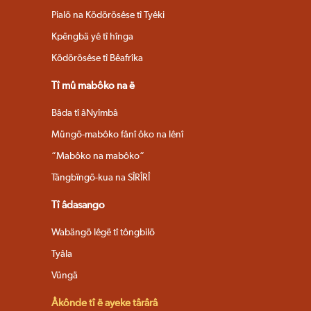
Pialö na Ködörösêse tî Tyêki
Kpëngbä yê tî hînga
Ködörösêse tî Bêafrîka
Tî mû mabôko na ë
Bâda tî âNyîmbâ
Müngö-mabôko fânî ôko na lênî
“Mabôko na mabôko“
Tängbïngö-kua na SÎRÎRÎ
Tî âdasango
Wabängö lêgë tî tôngbilö
Tyâla
Vüngä
Âkônde tî ë ayeke târârâ