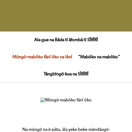
Ala gue na Bâda tî âfombâ tî SÎRÎRÎ
Müngö-mabôko fânî ôko na lênî
“Mabôko na mabôko“
Tängbïngö-kua na SÎRÎRÎ
Na müngö na ë pâta, âla yeke beke mändängö-