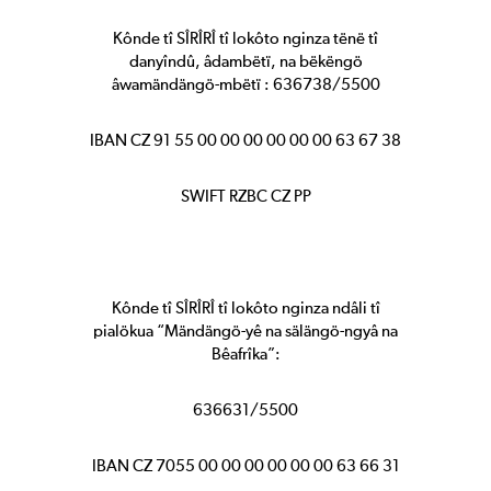
Kônde tî SÎRÎRÎ tî lokôto nginza tënë tî
danyîndû, âdambëtï, na bëkëngö
âwamändängö-mbëtï : 636738/5500
IBAN CZ 91 55 00 00 00 00 00 00 63 67 38
SWIFT RZBC CZ PP
Kônde tî SÎRÎRÎ tî lokôto nginza ndâli tî
pialökua “Mändängö-yê na sälängö-ngyâ na
Bêafrîka”:
636631/5500
IBAN CZ 7055 00 00 00 00 00 00 63 66 31