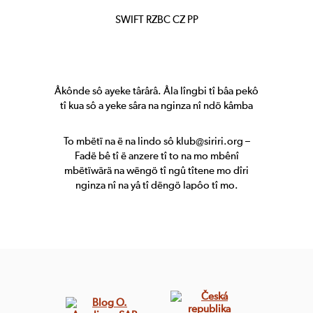
SWIFT RZBC CZ PP
Âkônde sô ayeke târârâ. Âla lîngbi tî bâa pekô
tî kua sô a yeke sâra na nginza nî ndö kâmba
To mbëtï na ë na lindo sô
klub@siriri.org
–
Fadë bê tî ë anzere tî to na mo mbênî
mbëtïwärä na wëngö tî ngû tîtene mo dîri
nginza nî na yâ tî dëngö lapôo tî mo.