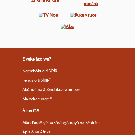
Ë yeke âzo wa?
Ngembökua tî SÎRÎRÎ
Pendâlö tî SÎRÎRÎ
Akündü na âbêndokua wambere
Ala yeke tunge ë
Âkua tî ë
Mändängö-yê na särängö-ngyâ na Bêafrîka
Apialö na Afrîka