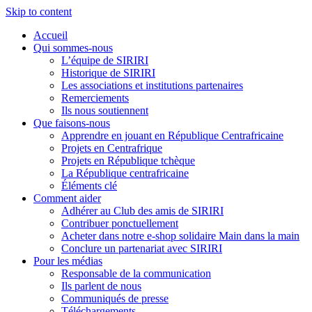
Skip to content
Accueil
Qui sommes-nous
L’équipe de SIRIRI
Historique de SIRIRI
Les associations et institutions partenaires
Remerciements
Ils nous soutiennent
Que faisons-nous
Apprendre en jouant en République Centrafricaine
Projets en Centrafrique
Projets en République tchèque
La République centrafricaine
Éléments clé
Comment aider
Adhérer au Club des amis de SIRIRI
Contribuer ponctuellement
Acheter dans notre e-shop solidaire Main dans la main
Conclure un partenariat avec SIRIRI
Pour les médias
Responsable de la communication
Ils parlent de nous
Communiqués de presse
Téléchargements