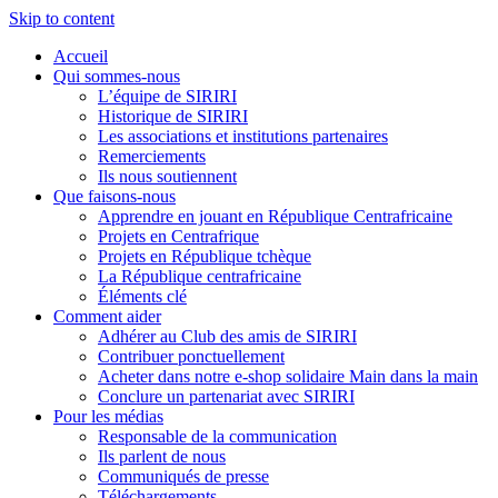
Skip to content
Accueil
Qui sommes-nous
L’équipe de SIRIRI
Historique de SIRIRI
Les associations et institutions partenaires
Remerciements
Ils nous soutiennent
Que faisons-nous
Apprendre en jouant en République Centrafricaine
Projets en Centrafrique
Projets en République tchèque
La République centrafricaine
Éléments clé
Comment aider
Adhérer au Club des amis de SIRIRI
Contribuer ponctuellement
Acheter dans notre e-shop solidaire Main dans la main
Conclure un partenariat avec SIRIRI
Pour les médias
Responsable de la communication
Ils parlent de nous
Communiqués de presse
Téléchargements