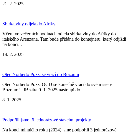
21. 2. 2025
Sbírka vlny odjela do Afriky
Včera ve večerních hodinách odjela sbírka vlny do Afriky do
italského Arenzana. Tam bude přidána do kontejneru, který odjíždí
na konci...
14. 2. 2025
Otec Norberto Pozzi se vrací do Bozoum
Otec Norberto Pozzi OCD se konečně vrací do své misie v
Bozoum! . Již zítra 9. 1. 2025 nastoupí do...
8. 1. 2025
Podpořili jsme tři jednorázové stavební projekty
Na konci minulého roku (2024) jsme podpořili 3 jednorázové