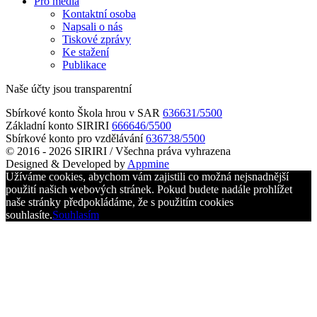
Pro média
Kontaktní osoba
Napsali o nás
Tiskové zprávy
Ke stažení
Publikace
Naše účty jsou transparentní
Sbírkové konto Škola hrou v SAR
636631/5500
Základní konto SIRIRI
666646/5500
Sbírkové konto pro vzdělávání
636738/5500
© 2016 - 2026 SIRIRI / Všechna práva vyhrazena
Designed & Developed by
Appmine
Užíváme cookies, abychom vám zajistili co možná nejsnadnější
použití našich webových stránek. Pokud budete nadále prohlížet
naše stránky předpokládáme, že s použitím cookies
souhlasíte.
Souhlasím