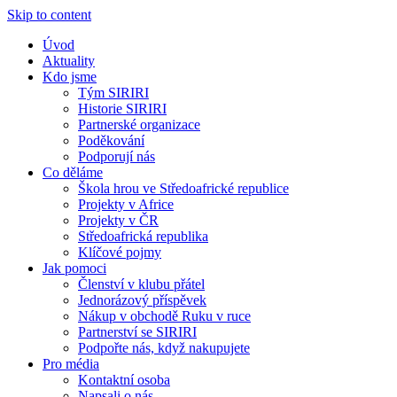
Skip to content
Úvod
Aktuality
Kdo jsme
Tým SIRIRI
Historie SIRIRI
Partnerské organizace
Poděkování
Podporují nás
Co děláme
Škola hrou ve Středoafrické republice
Projekty v Africe
Projekty v ČR
Středoafrická republika
Klíčové pojmy
Jak pomoci
Členství v klubu přátel
Jednorázový příspěvek
Nákup v obchodě Ruku v ruce
Partnerství se SIRIRI
Podpořte nás, když nakupujete
Pro média
Kontaktní osoba
Napsali o nás