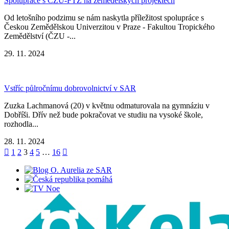
Spolupráce s ČZU-FTZ na zemědělských projektech
Od letošního podzimu se nám naskytla příležitost spolupráce s
Českou Zemědělskou Univerzitou v Praze - Fakultou Tropického
Zemědělství (ČZU -...
29. 11. 2024
Vstříc půlročnímu dobrovolnictví v SAR
Zuzka Lachmanová (20) v květnu odmaturovala na gymnáziu v
Dobříši. Dřív než bude pokračovat ve studiu na vysoké škole,
rozhodla...
28. 11. 2024

1
2
3
4
5
…
16
