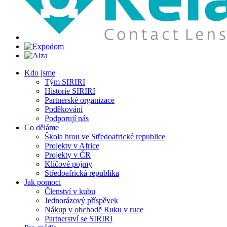
Kdo jsme
Tým SIRIRI
Historie SIRIRI
Partnerské organizace
Poděkování
Podporují nás
Co děláme
Škola hrou ve Středoafrické republice
Projekty v Africe
Projekty v ČR
Klíčové pojmy
Středoafrická republika
Jak pomoci
Členství v kubu
Jednorázový příspěvek
Nákup v obchodě Ruku v ruce
Partnerství se SIRIRI