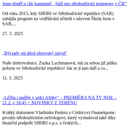
Jsme téměř u cíle kampaně: „Stáž pro středoafrické pedagogy v ČR“
Od roku 2015, kdy SIRIRI ve Středoafrické republice (SAR)
zahájila program na vzdělávání učitelů s názvem Škola hrou v
SAR,...
27. 3. 2025
„Být tady mi dává obrovský smysl“
Naše dobrovolnice, Zuzka Lachmanová, má za sebou již půlku
pobytu ve Středoafrické republice! Jak se jí tam daří a co...
11. 3. 2025
„Léčba i naděje v srdci Afriky“ – PREMIÉRA NA TV NOE –
21.2. v 18:45 + NOVINKY Z TERÉNU
Krátký dokument Vladimíra Paslera o Cédricovi Ouanekpone,
prvním středoafrickém nefrologovi, který vystudoval také díky
finanční podpoře SIRIRI o.p.s. a českých...