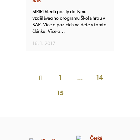
SAR
SIRIRI hledá posily do týmu
vzdělávacího programu Škola hrou v
SAR. Více o pozicích najdete v tomto
článku. Více o...
16. 1. 2017

1
…
14
15
16