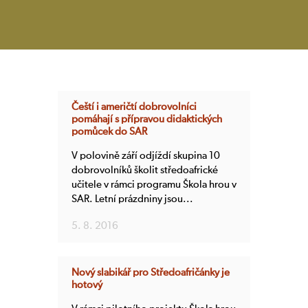
Čeští i američtí dobrovolníci
pomáhají s přípravou didaktických
pomůcek do SAR
V polovině září odjíždí skupina 10
dobrovolníků školit středoafrické
učitele v rámci programu Škola hrou v
SAR. Letní prázdniny jsou...
5. 8. 2016
Nový slabikář pro Středoafričánky je
hotový