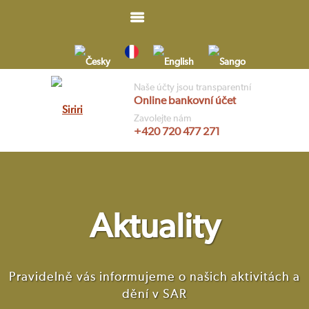
Skip
to
content
Naše účty jsou transparentní
Online bankovní účet
Vyhledávání
Zavolejte nám
+420 720 477 271
Aktuality
Pravidelně vás informujeme o našich aktivitách a
dění v SAR