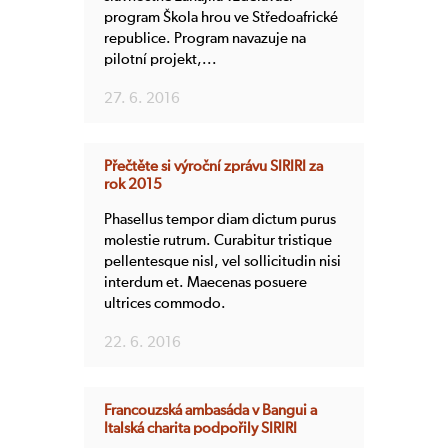
program Škola hrou ve Středoafrické
republice. Program navazuje na
pilotní projekt,...
27. 6. 2016
Přečtěte si výroční zprávu SIRIRI za
rok 2015
Phasellus tempor diam dictum purus
molestie rutrum. Curabitur tristique
pellentesque nisl, vel sollicitudin nisi
interdum et. Maecenas posuere
ultrices commodo.
22. 6. 2016
Francouzská ambasáda v Bangui a
Italská charita podpořily SIRIRI