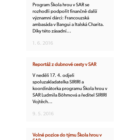
Program Škola hrou v SAR se
rozhodli podpořit finančně další
významní dárci: Francouzská
ambasáda v Bangui a Italská Charita.
Díky této zásadní...
1. 6. 2016
Reportáž z dubnové cesty v SAR
V neděli 17. 4. odjeli
spoluzakladatelka SIRIRI a
koordinátorka programu Škola hrou v
SAR Ludmila Böhmová a ředitel SIRIRI
Vojtěch...
9. 5. 2016
Volné pozice do týmu Škola hrou v