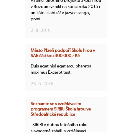
V rámci pilotního projektu Škola hrou
v Bozoum vznikl na konci roku 2015 i
unikátní slabikář v jazyce sango,
první...
2. 8. 2016
Město Plzeň podpoří Školu hrou v
SAR částkou 300 000,- Kč
Duis eget nisl eget arcu pharetra
maximus Excerpt test.
28. 6. 2016
Seznamte se s vzdělávacím
programem SIRIRI Škola hrou ve
Středoafrické republice
SIRIRI v dubnu letošního roku
slavnostně zahájila vzdělávací